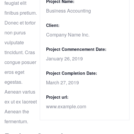
Project Name:
feugiat elit
Business Accounting
finibus pretium.
Donec et tortor
Client:
non purus
Company Name Inc.
vulputate
Project Commencement Date:
tincidunt. Cras
January 26, 2019
congue posuer
eros eget
Project Completion Date:
egestas.
March 27, 2019
Aenean varius
Project url:
ex ut ex laoreet
www.example.com
Aenean the
fermentum.